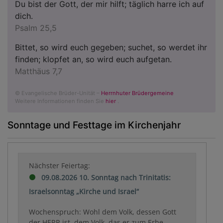
Du bist der Gott, der mir hilft; täglich harre ich auf
dich.
Psalm 25,5
Bittet, so wird euch gegeben; suchet, so werdet ihr
finden; klopfet an, so wird euch aufgetan.
Matthäus 7,7
© Evangelische Brüder-Unität –
Herrnhuter Brüdergemeine
Weitere Informationen finden Sie
hier
.
Sonntage und Festtage im Kirchenjahr
Nächster Feiertag:
09.08.2026 10. Sonntag nach Trinitatis:
Israelsonntag „Kirche und Israel“
Wochenspruch: Wohl dem Volk, dessen Gott
der HERR ist, dem Volk, das er zum Erbe