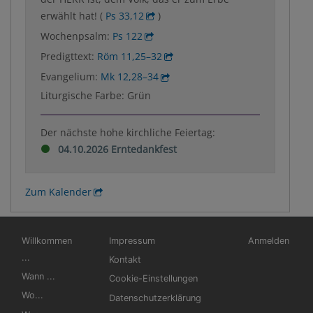
erwählt hat! (
Ps 33,12
)
Wochenpsalm:
Ps 122
Predigttext:
Röm 11,25–32
Evangelium:
Mk 12,28–34
Liturgische Farbe: Grün
Der nächste hohe kirchliche Feiertag:
04.10.2026 Erntedankfest
Zum Kalender
Hauptnavigation
Fußbereichsmenü
Benutzermen
Willkommen
Impressum
Anmelden
...
Kontakt
Wann ...
Cookie-Einstellungen
Wo...
Datenschutzerklärung