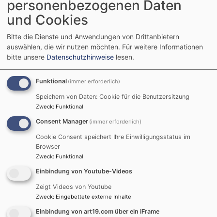
personenbezogenen Daten
und Cookies
Bitte die Dienste und Anwendungen von Drittanbietern
auswählen, die wir nutzen möchten.
Für weitere Informationen
Termine
bitte unsere
Datenschutzhinweise
lesen.
August
2026
Funktional
(immer erforderlich)
Speichern von Daten: Cookie für die Benutzersitzung
Mo
Di
Mi
Do
Fr
Sa
So
Zweck
:
Funktional
1
2
Consent Manager
(immer erforderlich)
3
4
5
6
7
8
9
Cookie Consent speichert Ihre Einwilligungsstatus im
10
11
12
13
14
15
16
Browser
Zweck
:
Funktional
17
18
19
20
21
22
23
Einbindung von Youtube-Videos
24
25
26
27
28
29
30
Zeigt Videos von Youtube
31
Zweck
:
Eingebettete externe Inhalte
Einbindung von art19.com über ein iFrame
Schlagworte