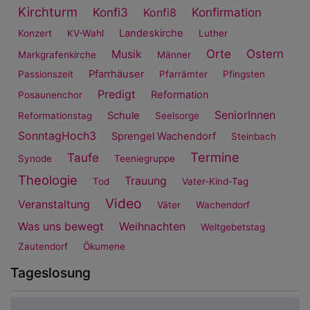
Kirchturm
Konfi3
Konfirmation
Konfi8
Landeskirche
Konzert
KV-Wahl
Luther
Orte
Ostern
Musik
Markgrafenkirche
Männer
Pfarrhäuser
Passionszeit
Pfarrämter
Pfingsten
Predigt
Reformation
Posaunenchor
SeniorInnen
Schule
Reformationstag
Seelsorge
SonntagHoch3
Sprengel Wachendorf
Steinbach
Termine
Taufe
Synode
Teeniegruppe
Theologie
Trauung
Tod
Vater-Kind-Tag
Video
Veranstaltung
Väter
Wachendorf
Was uns bewegt
Weihnachten
Weltgebetstag
Zautendorf
Ökumene
Tageslosung