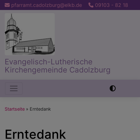
Direkt
pfarramt.cadolzburg@elkb.de
09103 - 82 18
zum
Inhalt
Evangelisch-Lutherische
Kirchengemeinde Cadolzburg
Hauptnavigation
Startseite
Erntedank
Erntedank