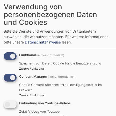
Verwendung von
Cadolzburg aus.
personenbezogenen Daten
Bildrechte
Georg Kramer
und Cookies
Weiterlesen
übe
Ern
Bitte die Dienste und Anwendungen von Drittanbietern
202
auswählen, die wir nutzen möchten.
Für weitere Informationen
in
bitte unsere
Datenschutzhinweise
lesen.
Cad
und
Funktional
(immer erforderlich)
Zau
Podcast "kurz & gut"
Speichern von Daten: Cookie für die Benutzersitzung
Zweck
:
Funktional
Consent Manager
(immer erforderlich)
Cookie Consent speichert Ihre Einwilligungsstatus im
Browser
Zweck
:
Funktional
Einbindung von Youtube-Videos
Externe Inhalte von art19.com anzeigen?
Zeigt Videos von Youtube
Ja (einmalig)