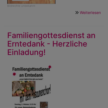
Bildrechte
unbekannt
Weiterlesen
übe
Got
zu
Nied
Familiengottesdienst an
am
Erntedank - Herzliche
31.
Aug
Einladung!
um
19:
Uhr