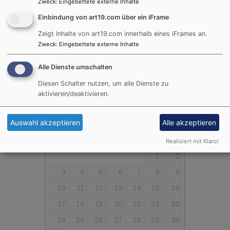
Zweck
:
Eingebettete externe Inhalte
Datenschutzeinstellungen verwalten
Einbindung von art19.com über ein iFrame
Zeigt Inhalte von art19.com innerhalb eines iFrames an.
Zweck
:
Eingebettete externe Inhalte
Alle Dienste umschalten
Diesen Schalter nutzen, um alle Dienste zu
Termine
aktivieren/deaktivieren.
August
2026
Auswahl akzeptieren
Alle akzeptieren
Mo
Di
Mi
Do
Fr
Sa
So
Realisiert mit Klaro!
1
2
3
4
5
6
7
8
9
10
11
12
13
14
15
16
17
18
19
20
21
22
23
24
25
26
27
28
29
30