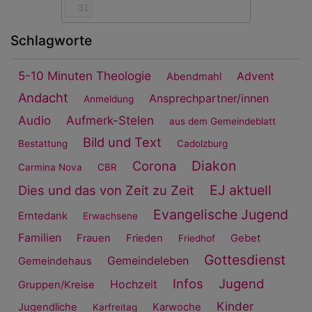
31
Schlagworte
5-10 Minuten Theologie
Advent
Abendmahl
Andacht
Ansprechpartner/innen
Anmeldung
Audio
Aufmerk-Stelen
aus dem Gemeindeblatt
Bild und Text
Bestattung
Cadolzburg
Diakon
Corona
Carmina Nova
CBR
EJ aktuell
Dies und das von Zeit zu Zeit
Evangelische Jugend
Erntedank
Erwachsene
Familien
Frauen
Frieden
Gebet
Friedhof
Gottesdienst
Gemeindeleben
Gemeindehaus
Infos
Jugend
Hochzeit
Gruppen/Kreise
Kinder
Jugendliche
Karwoche
Karfreitag