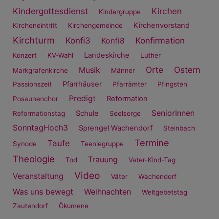
Kindergottesdienst
Kirchen
Kindergruppe
Kirchenvorstand
Kircheneintritt
Kirchengemeinde
Kirchturm
Konfi3
Konfirmation
Konfi8
Landeskirche
Konzert
KV-Wahl
Luther
Orte
Ostern
Musik
Markgrafenkirche
Männer
Pfarrhäuser
Passionszeit
Pfarrämter
Pfingsten
Predigt
Reformation
Posaunenchor
SeniorInnen
Schule
Reformationstag
Seelsorge
SonntagHoch3
Sprengel Wachendorf
Steinbach
Termine
Taufe
Synode
Teeniegruppe
Theologie
Trauung
Tod
Vater-Kind-Tag
Video
Veranstaltung
Väter
Wachendorf
Was uns bewegt
Weihnachten
Weltgebetstag
Zautendorf
Ökumene