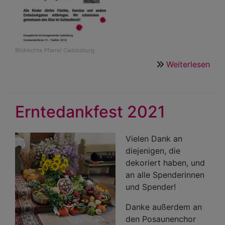
Bildrechte
Pfarrei Cadolzburg
Weiterlesen
übe
Fam
an
Ern
Erntedankfest 2021
-
Her
Ein
Vielen Dank an
diejenigen, die
dekoriert haben, und
an alle Spenderinnen
und Spender!
Danke außerdem an
den Posaunenchor