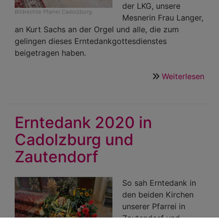
der LKG, unsere
Bildrechte
Pfarrei Cadolzburg
Mesnerin Frau Langer,
an Kurt Sachs an der Orgel und alle, die zum
gelingen dieses Erntedankgottesdienstes
beigetragen haben.
Weiterlesen
übe
Ern
202
Erntedank 2020 in
Cadolzburg und
Zautendorf
So sah Erntedank in
den beiden Kirchen
unserer Pfarrei in
Zautendorf und