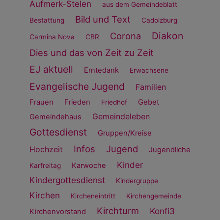
Aufmerk-Stelen
aus dem Gemeindeblatt
Bild und Text
Bestattung
Cadolzburg
Diakon
Corona
Carmina Nova
CBR
Dies und das von Zeit zu Zeit
EJ aktuell
Erntedank
Erwachsene
Evangelische Jugend
Familien
Frauen
Frieden
Gebet
Friedhof
Gemeindeleben
Gemeindehaus
Gottesdienst
Gruppen/Kreise
Infos
Jugend
Hochzeit
Jugendliche
Kinder
Karwoche
Karfreitag
Kindergottesdienst
Kindergruppe
Kirchen
Kircheneintritt
Kirchengemeinde
Kirchturm
Konfi3
Kirchenvorstand