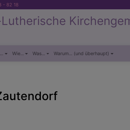
 - 82 18
-Lutherische Kirchenge
..
Wie...
Was...
Warum... (und überhaupt)
Zautendorf