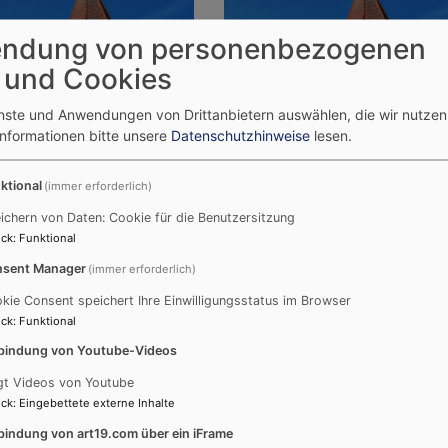
ndung von personenbezogenen
 und Cookies
So, 6.9. 10:30 Uhr
Sa, 19.9. 11 Uhr
enste und Anwendungen von Drittanbietern auswählen, die wir nutze
Gottesdienst
Taufgottesdienst
Informationen bitte unsere
Datenschutzhinweise
lesen.
ktional
(immer erforderlich)
ichern von Daten: Cookie für die Benutzersitzung
ck
:
Funktional
sent Manager
(immer erforderlich)
te
kie Consent speichert Ihre Einwilligungsstatus im Browser
ck
:
Funktional
bindung von Youtube-Videos
gt Videos von Youtube
ck
:
Eingebettete externe Inhalte
Termine
T
bindung von art19.com über ein iFrame