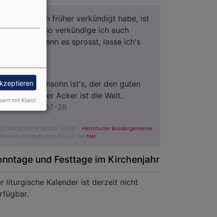
Siehe, was ich früher verkündigt habe, ist
gekommen. So verkündige ich auch
Neues; ehe denn es sprosst, lasse ich's
euch hören.
Jesaja 42,9
akzeptieren
Der Menschensohn ist's, der den guten
Samen sät. Der Acker ist die Welt.
siert mit Klaro!
Matthäus 13,37-38
© Evangelische Brüder-Unität –
Herrnhuter Brüdergemeine
Weitere Informationen finden Sie
hier
.
onntage und Festtage im Kirchenjahr
r liturgische Kalender ist derzeit nicht
rfügbar.