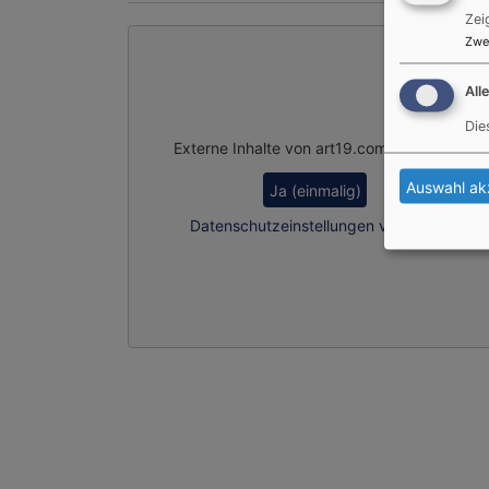
Zei
Zwe
All
Die
Externe Inhalte von art19.com anzeigen?
Auswahl ak
Ja (einmalig)
Datenschutzeinstellungen verwalten