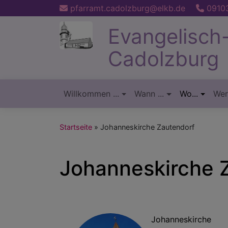
Direkt
pfarramt.cadolzburg@elkb.de
09103
zum
Evangelisch
Inhalt
Cadolzburg
Willkommen ...
Wann ...
Wo...
Wer.
Hauptnavigation
Startseite
Johanneskirche Zautendorf
Johanneskirche 
Johanneskirche