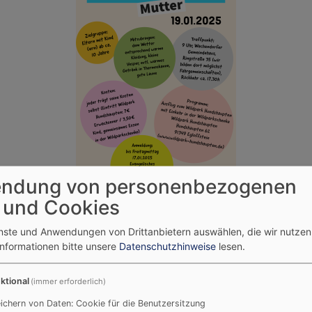
ndung von personenbezogenen
 und Cookies
ter-Kind-Tag
Väter
enste und Anwendungen von Drittanbietern auswählen, die wir nutze
Informationen bitte unsere
Datenschutzhinweise
lesen.
ktional
(immer erforderlich)
Termine
T
ichern von Daten: Cookie für die Benutzersitzung