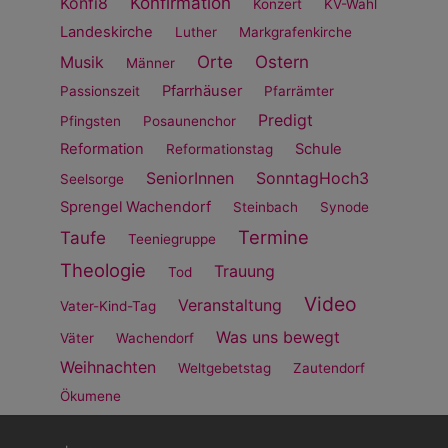
Konfirmation
Konfi8
Konzert
KV-Wahl
Landeskirche
Luther
Markgrafenkirche
Orte
Ostern
Musik
Männer
Pfarrhäuser
Passionszeit
Pfarrämter
Predigt
Pfingsten
Posaunenchor
Reformation
Schule
Reformationstag
SeniorInnen
SonntagHoch3
Seelsorge
Sprengel Wachendorf
Steinbach
Synode
Termine
Taufe
Teeniegruppe
Theologie
Trauung
Tod
Video
Veranstaltung
Vater-Kind-Tag
Was uns bewegt
Väter
Wachendorf
Weihnachten
Weltgebetstag
Zautendorf
Ökumene
Fußbereichsmenü
Be