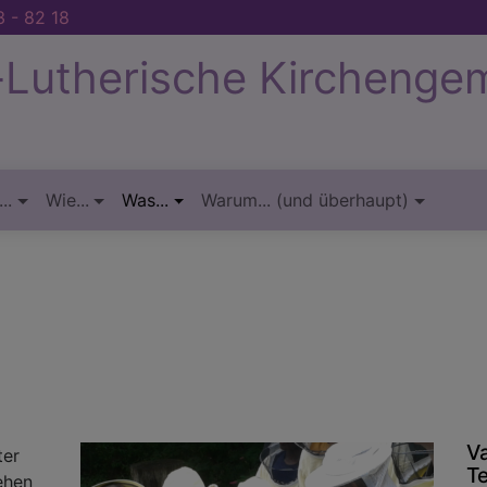
 - 82 18
-Lutherische Kirchenge
..
Wie...
Was...
Warum... (und überhaupt)
V
ter
T
ehen