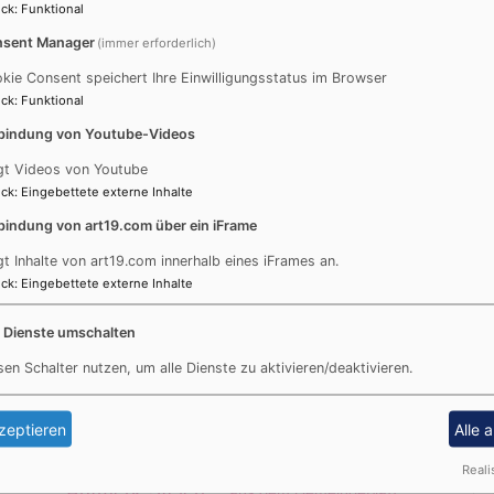
ck
:
Funktional
August
2026
sent Manager
(immer erforderlich)
Mo
Di
Mi
Do
Fr
Sa
So
kie Consent speichert Ihre Einwilligungsstatus im Browser
ck
:
Funktional
1
2
bindung von Youtube-Videos
3
4
5
6
7
8
9
gt Videos von Youtube
10
11
12
13
14
15
16
ck
:
Eingebettete externe Inhalte
17
18
19
20
21
22
23
bindung von art19.com über ein iFrame
24
25
26
27
28
29
30
gt Inhalte von art19.com innerhalb eines iFrames an.
31
ck
:
Eingebettete externe Inhalte
S
Schlagworte
e Dienste umschalten
sen Schalter nutzen, um alle Dienste zu aktivieren/deaktivieren.
5-10 Minuten Theologie
Abendmahl
Andacht
Advent
Anmeldung
zeptieren
Alle 
Audio
Ansprechpartner/innen
Reali
Aufmerk-Stelen
aus dem Gemeindeblatt