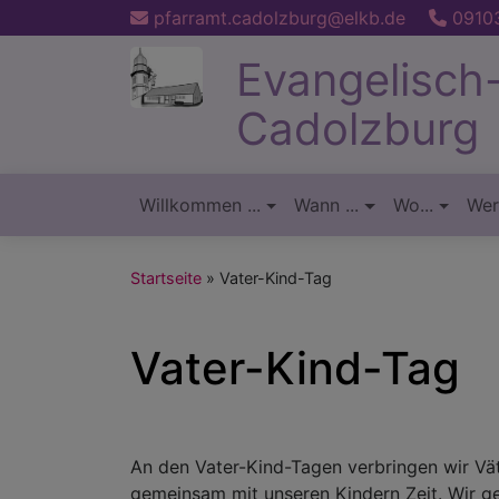
Direkt
pfarramt.cadolzburg@elkb.de
09103
zum
Evangelisch
Inhalt
Cadolzburg
Willkommen ...
Wann ...
Wo...
Wer.
Hauptnavigation
Startseite
Vater-Kind-Tag
Vater-Kind-Tag
An den Vater-Kind-Tagen verbringen wir Vä
gemeinsam mit unseren Kindern Zeit. Wir g