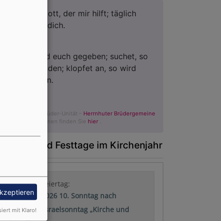
Du bist der Gott, der mir hilft; täglich
harre ich auf dich.
Psalm 25,5
Bittet, so wird euch gegeben; suchet, so
werdet ihr finden; klopfet an, so wird
euch aufgetan.
Matthäus 7,7
© Evangelische Brüder-Unität –
Herrnhuter Brüdergemeine
Weitere Informationen finden Sie
hier
.
onntage und Festtage im Kirchenjahr
Nächster Feiertag:
akzeptieren
09.08.2026 10. Sonntag nach
Trinitatis: Israelsonntag „Kirche und
siert mit Klaro!