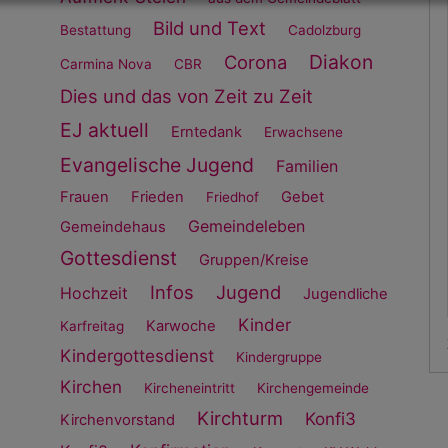
Bild und Text
Bestattung
Cadolzburg
Diakon
Corona
Carmina Nova
CBR
Dies und das von Zeit zu Zeit
EJ aktuell
Erntedank
Erwachsene
Evangelische Jugend
Familien
Frauen
Frieden
Gebet
Friedhof
Gemeindeleben
Gemeindehaus
Gottesdienst
Gruppen/Kreise
Infos
Jugend
Hochzeit
Jugendliche
Kinder
Karwoche
Karfreitag
Kindergottesdienst
Kindergruppe
Kirchen
Kircheneintritt
Kirchengemeinde
Kirchturm
Konfi3
Kirchenvorstand