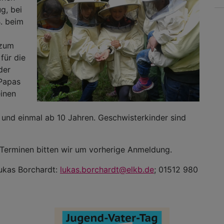
g, bei
. beim
 zum
für die
der
 Papas
inen
 und einmal ab 10 Jahren. Geschwisterkinder sind
 Terminen bitten wir um vorherige Anmeldung.
ukas Borchardt:
lukas.borchardt@elkb.de
; 01512 980