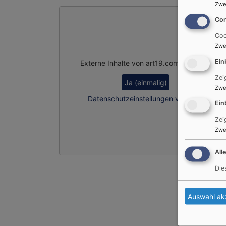
Zwe
Con
Coo
Zwe
Ein
Externe Inhalte von art19.com anzeigen?
Zei
Ja (einmalig)
Zwe
Datenschutzeinstellungen verwalten
Ein
Zei
Zwe
All
Die
Auswahl ak