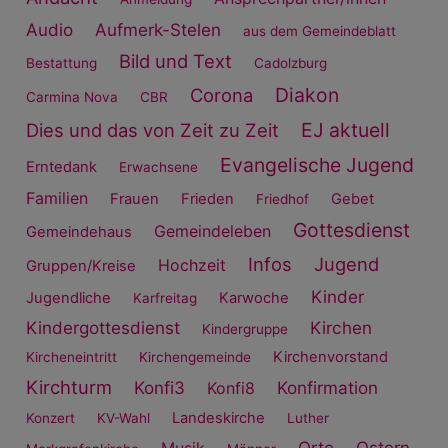
Audio
Aufmerk-Stelen
aus dem Gemeindeblatt
Bild und Text
Bestattung
Cadolzburg
Diakon
Corona
Carmina Nova
CBR
EJ aktuell
Dies und das von Zeit zu Zeit
Evangelische Jugend
Erntedank
Erwachsene
Familien
Frauen
Frieden
Gebet
Friedhof
Gottesdienst
Gemeindeleben
Gemeindehaus
Infos
Jugend
Hochzeit
Gruppen/Kreise
Kinder
Jugendliche
Karwoche
Karfreitag
Kindergottesdienst
Kirchen
Kindergruppe
Kirchenvorstand
Kircheneintritt
Kirchengemeinde
Kirchturm
Konfi3
Konfirmation
Konfi8
Landeskirche
Konzert
KV-Wahl
Luther
Orte
Ostern