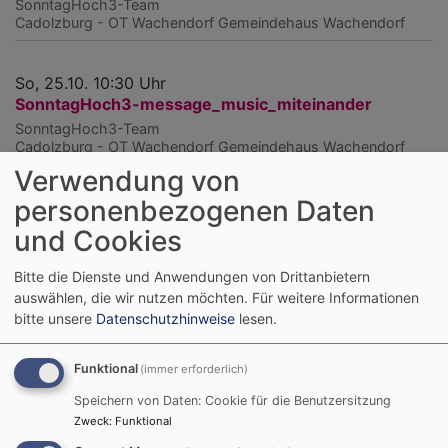
SonntagHoch3-Team
Cadolzburg - OT Wachendorf
Gemeindehaus Wachendorf
So, 25.10. 10:30 Uhr
SonntagHoch3-message_music_miteinander
SonntagHoch3-Team
Cadolzburg - OT Wachendorf
Gemeindehaus Wachendorf
Verwendung von
personenbezogenen Daten
So, 22.11. 10:30 Uhr
SonntagHoch3-message_music_miteinander
und Cookies
SonntagHoch3-Team
Cadolzburg - OT Wachendorf
Gemeindehaus Wachendorf
Bitte die Dienste und Anwendungen von Drittanbietern
auswählen, die wir nutzen möchten.
Für weitere Informationen
bitte unsere
Datenschutzhinweise
lesen.
So, 20.12. 10:30 Uhr
SonntagHoch3-message_music_miteinander
Funktional
(immer erforderlich)
SonntagHoch3-Team
Cadolzburg - OT Wachendorf
Gemeindehaus Wachendorf
Speichern von Daten: Cookie für die Benutzersitzung
Zweck
:
Funktional