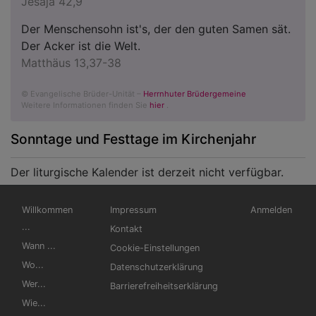
Jesaja 42,9
Der Menschensohn ist's, der den guten Samen sät.
Der Acker ist die Welt.
Matthäus 13,37-38
© Evangelische Brüder-Unität –
Herrnhuter Brüdergemeine
Weitere Informationen finden Sie
hier
.
Sonntage und Festtage im Kirchenjahr
Der liturgische Kalender ist derzeit nicht verfügbar.
Hauptnavigation
Fußbereichsmenü
Benutzermen
Willkommen
Impressum
Anmelden
...
Kontakt
Wann ...
Cookie-Einstellungen
Wo...
Datenschutzerklärung
Wer...
Barrierefreiheitserklärung
Wie...