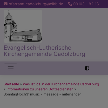
Direkt
pfarramt.cadolzburg@elkb.de
09103 - 82 18
zum
Inhalt
Evangelisch-Lutherische
Kirchengemeinde Cadolzburg
Hauptnavigation
Startseite
Was ist los in der Kirchengemeinde Cadolzburg
Informationen zu unseren Gottesdiensten
SonntagHoch3: music - message - miteinander