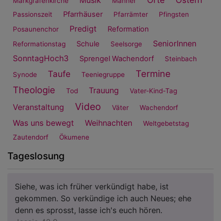
Musik
Markgrafenkirche
Männer
Pfarrhäuser
Passionszeit
Pfarrämter
Pfingsten
Predigt
Reformation
Posaunenchor
SeniorInnen
Schule
Reformationstag
Seelsorge
SonntagHoch3
Sprengel Wachendorf
Steinbach
Termine
Taufe
Synode
Teeniegruppe
Theologie
Trauung
Tod
Vater-Kind-Tag
Video
Veranstaltung
Väter
Wachendorf
Was uns bewegt
Weihnachten
Weltgebetstag
Zautendorf
Ökumene
Tageslosung
Siehe, was ich früher verkündigt habe, ist
gekommen. So verkündige ich auch Neues; ehe
denn es sprosst, lasse ich's euch hören.