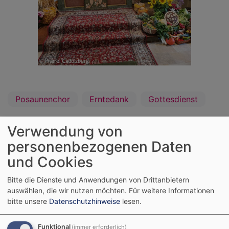
Posaunenchor
Erntedank
Gottesdienst
Verwendung von
Podcast "kurz & gut"
personenbezogenen Daten
und Cookies
Bitte die Dienste und Anwendungen von Drittanbietern
auswählen, die wir nutzen möchten.
Für weitere Informationen
bitte unsere
Datenschutzhinweise
lesen.
Externe Inhalte von art19.com anzeigen?
Funktional
(immer erforderlich)