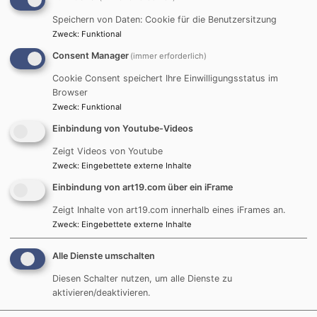
Ja (einmalig)
Speichern von Daten: Cookie für die Benutzersitzung
Datenschutzeinstellungen verwalten
Zweck
:
Funktional
Consent Manager
(immer erforderlich)
Cookie Consent speichert Ihre Einwilligungsstatus im
Browser
Zweck
:
Funktional
Einbindung von Youtube-Videos
Termine
Zeigt Videos von Youtube
Zweck
:
Eingebettete externe Inhalte
August
2026
Einbindung von art19.com über ein iFrame
Mo
Di
Mi
Do
Fr
Sa
So
Zeigt Inhalte von art19.com innerhalb eines iFrames an.
1
2
Zweck
:
Eingebettete externe Inhalte
3
4
5
6
7
8
9
Alle Dienste umschalten
10
11
12
13
14
15
16
Diesen Schalter nutzen, um alle Dienste zu
17
18
19
20
21
22
23
aktivieren/deaktivieren.
24
25
26
27
28
29
30