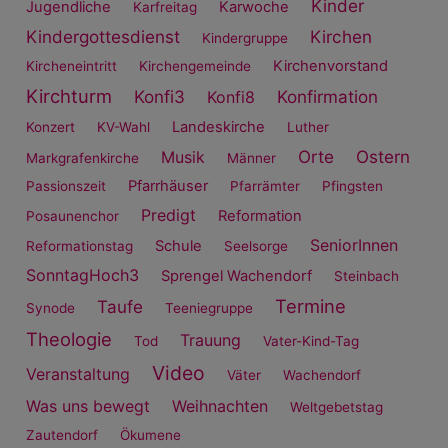
Kinder
Jugendliche
Karwoche
Karfreitag
Kindergottesdienst
Kirchen
Kindergruppe
Kirchenvorstand
Kircheneintritt
Kirchengemeinde
Kirchturm
Konfi3
Konfirmation
Konfi8
Landeskirche
Konzert
KV-Wahl
Luther
Orte
Ostern
Musik
Markgrafenkirche
Männer
Pfarrhäuser
Passionszeit
Pfarrämter
Pfingsten
Predigt
Reformation
Posaunenchor
SeniorInnen
Schule
Reformationstag
Seelsorge
SonntagHoch3
Sprengel Wachendorf
Steinbach
Termine
Taufe
Synode
Teeniegruppe
Theologie
Trauung
Tod
Vater-Kind-Tag
Video
Veranstaltung
Väter
Wachendorf
Was uns bewegt
Weihnachten
Weltgebetstag
Zautendorf
Ökumene