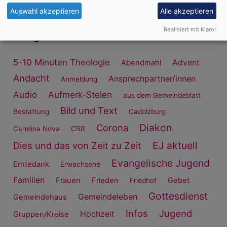
Auswahl akzeptieren
Alle akzeptieren
31
Realisiert mit Klaro!
Schlagworte
5-10 Minuten Theologie
Advent
Abendmahl
Andacht
Ansprechpartner/innen
Anmeldung
Audio
Aufmerk-Stelen
aus dem Gemeindeblatt
Bild und Text
Bestattung
Cadolzburg
Diakon
Corona
Carmina Nova
CBR
EJ aktuell
Dies und das von Zeit zu Zeit
Evangelische Jugend
Erntedank
Erwachsene
Familien
Frauen
Frieden
Gebet
Friedhof
Gottesdienst
Gemeindeleben
Gemeindehaus
Infos
Jugend
Hochzeit
Gruppen/Kreise