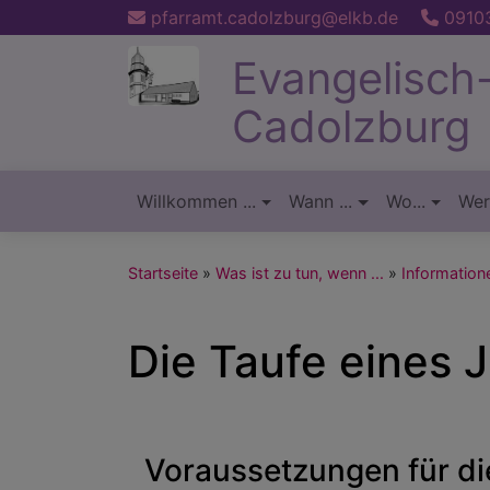
Direkt
pfarramt.cadolzburg@elkb.de
09103
zum
Evangelisch
Inhalt
Cadolzburg
Willkommen ...
Wann ...
Wo...
Wer.
Hauptnavigation
Startseite
Was ist zu tun, wenn ...
Information
Die Taufe eines 
Voraussetzungen für di