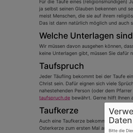
Für die Taufe eines (religionsmündigen) J
ja selbst seinen Glauben bekennen und 
meist Menschen, die sie auf ihrem religiö
Das ist dann natürlich möglich und auch 
Welche Unterlagen sind
Wir müssen davon ausgehen können, dass d
keine Unterlagen gibt, müssen Sie dafür n
Taufspruch
Jeder Täufling bekommt bei der Taufe eine
Christ sein. Dafür eignen sich viele Sprü
nahestehenden Person (oder dem Pfarrer / 
taufspruch.de
bewährt. Gerne hilft Ihnen 
Taufkerze
Verwe
Daten
Auch eine Taufkerze bekommt ein Täufling
Osterkerze zum ersten Mal angezündet. Die
Bitte die Di