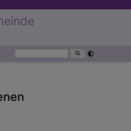
meinde
Suche
senen