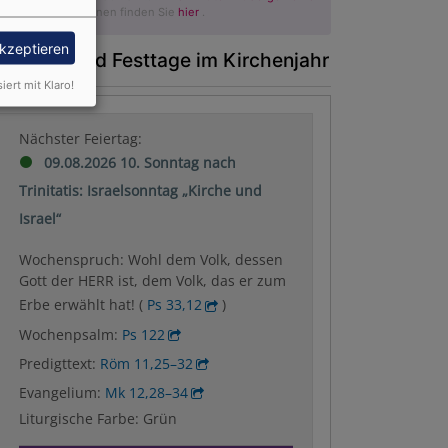
Weitere Informationen finden Sie
hier
.
akzeptieren
onntage und Festtage im Kirchenjahr
siert mit Klaro!
Nächster Feiertag:
09.08.2026 10. Sonntag nach
Trinitatis: Israelsonntag „Kirche und
Israel“
Wochenspruch: Wohl dem Volk, dessen
Gott der HERR ist, dem Volk, das er zum
Erbe erwählt hat! (
Ps 33,12
)
Wochenpsalm:
Ps 122
Predigttext:
Röm 11,25–32
Evangelium:
Mk 12,28–34
Liturgische Farbe: Grün