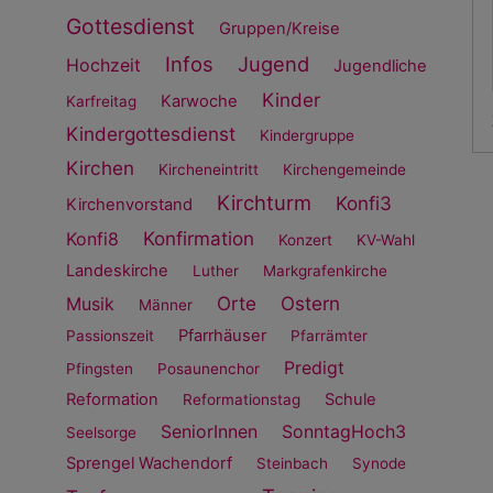
Gottesdienst
Gruppen/Kreise
Infos
Jugend
Hochzeit
Jugendliche
Kinder
Karwoche
Karfreitag
Kindergottesdienst
Kindergruppe
Kirchen
Kircheneintritt
Kirchengemeinde
Kirchturm
Konfi3
Kirchenvorstand
Konfirmation
Konfi8
Konzert
KV-Wahl
Landeskirche
Luther
Markgrafenkirche
Orte
Ostern
Musik
Männer
Pfarrhäuser
Passionszeit
Pfarrämter
Predigt
Pfingsten
Posaunenchor
Reformation
Schule
Reformationstag
SeniorInnen
SonntagHoch3
Seelsorge
Sprengel Wachendorf
Steinbach
Synode