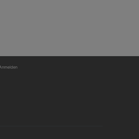
nutzermenü
Anmelden