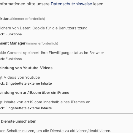
.) im Leben des Täuflings leuchten wird. Die Taufkerze ka
Informationen bitte unsere
Datenschutzhinweise
lesen.
vom Täufling selbst ausgesucht (oder sogar selbst gestalt
ktional
(immer erforderlich)
ichern von Daten: Cookie für die Benutzersitzung
ck
:
Funktional
sent Manager
(immer erforderlich)
Termine
T
kie Consent speichert Ihre Einwilligungsstatus im Browser
ck
:
Funktional
bindung von Youtube-Videos
August
2026
gt Videos von Youtube
Mo
Di
Mi
Do
Fr
Sa
So
ck
:
Eingebettete externe Inhalte
1
2
bindung von art19.com über ein iFrame
3
4
5
6
7
8
9
gt Inhalte von art19.com innerhalb eines iFrames an.
ck
:
Eingebettete externe Inhalte
10
11
12
13
14
15
16
17
18
19
20
21
22
23
e Dienste umschalten
24
25
26
27
28
29
30
sen Schalter nutzen, um alle Dienste zu aktivieren/deaktivieren.