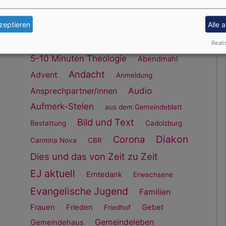
31
zeptieren
Alle 
S
Schlagworte
Reali
5-10 Minuten Theologie
Abendmahl
Andacht
Advent
Anmeldung
Audio
Ansprechpartner/innen
Aufmerk-Stelen
aus dem Gemeindeblatt
Bild und Text
Bestattung
Cadolzburg
Diakon
Corona
Carmina Nova
CBR
Dies und das von Zeit zu Zeit
EJ aktuell
Erntedank
Erwachsene
Evangelische Jugend
Familien
Frauen
Frieden
Gebet
Friedhof
Gemeindeleben
Gemeindehaus