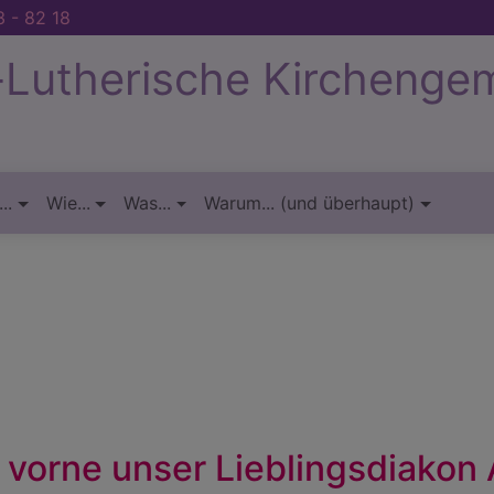
 - 82 18
-Lutherische Kirchenge
..
Wie...
Was...
Warum... (und überhaupt)
h vorne unser Lieblingsdiakon