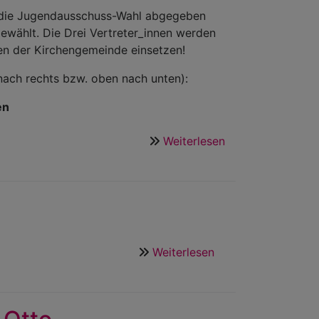
r die Jugendausschuss-Wahl abgegeben
gewählt. Die Drei Vertreter_innen werden
hen der Kirchengemeinde einsetzen!
nach rechts bzw. oben nach unten):
en
Weiterlesen
über
Unsere
drei
neuen/alten
Jugendvertreter_
im
neuen
Weiterlesen
über
Jugendausschus
And
the
winner