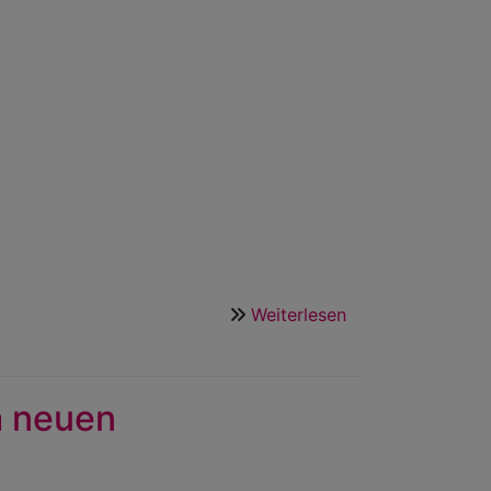
Weiterlesen
über
Unser
Jugendkeller
m neuen