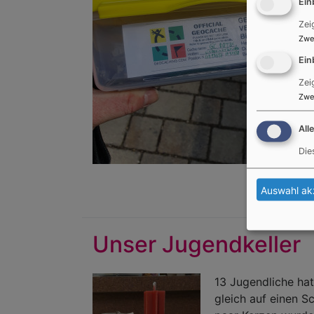
Ein
Zei
Zwe
Ein
Zei
Zwe
All
Die
Auswahl ak
Unser Jugendkeller
13 Jugendliche ha
gleich auf einen S