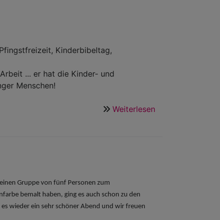
fingstfreizeit, Kinderbibeltag,
beit ... er hat die Kinder- und
unger Menschen!
Weiterlesen
über
Immer
mit
Blick
nach
vorne
unser
 kleinen Gruppe von fünf Personen zum
Lieblingsdiakon
nfarbe bemalt haben, ging es auch schon zu den
Andreas
es wieder ein sehr schöner Abend und wir freuen
Dünisch