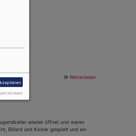
cache!
Weiterlesen
über
akzeptieren
Wieder
"findbar"
siert mit Klaro!
...
Jugendkeller wieder öffnet und waren
t, Billard und Kicker gespielt und ein