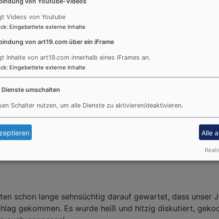
bindung von Youtube-Videos
Dann schaut mal hier:
https://www.geocaching.com/
gt Videos von Youtube
ck
:
Eingebettete externe Inhalte
Ansonsten findet ihr hier alles zu unserem Familiengeo
bindung von art19.com über ein iFrame
gt Inhalte von art19.com innerhalb eines iFrames an.
ck
:
Eingebettete externe Inhalte
e Dienste umschalten
sen Schalter nutzen, um alle Dienste zu aktivieren/deaktivieren.
zeptieren
Alle 
Reali
tten schon lange sehnsüchtig darauf gewartet, dass unser 
chlag gekommen. Es wurde heiß und hitzig diskutiert, gekoch