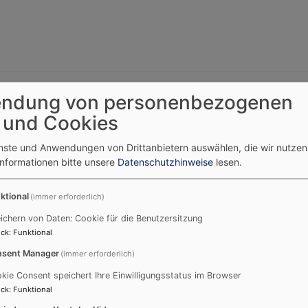
hau rein - lass sein'
ndung von personenbezogenen
 und Cookies
enste und Anwendungen von Drittanbietern auswählen, die wir nutze
Informationen bitte unsere
Datenschutzhinweise
lesen.
ktional
(immer erforderlich)
ichern von Daten: Cookie für die Benutzersitzung
ck
:
Funktional
... ist unser Geocache. Nachdem zum zweiten mal die D
sent Manager
(immer erforderlich)
Dose ordentlich gefüllt am ursprünglichen Versteckt a
kie Consent speichert Ihre Einwilligungsstatus im Browser
ck
:
Funktional
Ihr wisst nicht was ein Geocache ist?!: