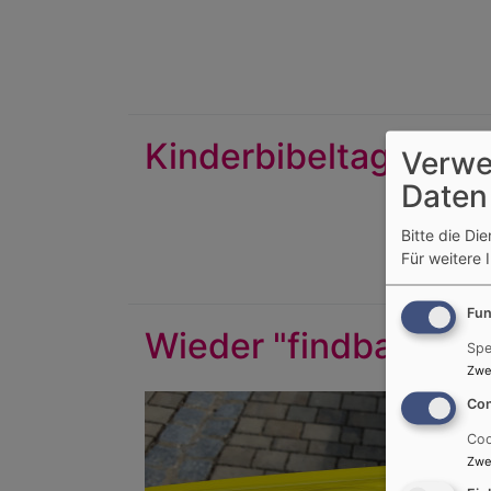
Kinderbibeltag 2022 '
Verwe
Daten
Bitte die Di
Für weitere 
Fun
Wieder "findbar" ...
Spe
Zwe
Con
Coo
Zwe