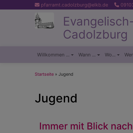
Direkt
pfarramt.cadolzburg@elkb.de
09103
zum
Evangelisch
Inhalt
Cadolzburg
Willkommen ...
Wann ...
Wo...
Wer.
Hauptnavigation
Startseite
Jugend
Jugend
Immer mit Blick nac