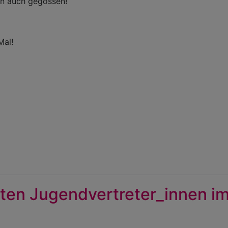
n auch gegossen!
Mal!
lten Jugendvertreter_innen i