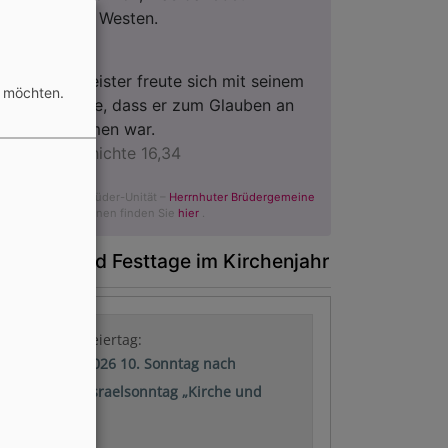
Osten wie im Westen.
Psalm 65,9
Der Kerkermeister freute sich mit seinem
n möchten.
ganzen Hause, dass er zum Glauben an
Gott gekommen war.
Apostelgeschichte 16,34
© Evangelische Brüder-Unität –
Herrnhuter Brüdergemeine
Weitere Informationen finden Sie
hier
.
onntage und Festtage im Kirchenjahr
Nächster Feiertag:
09.08.2026 10. Sonntag nach
Trinitatis: Israelsonntag „Kirche und
Israel“