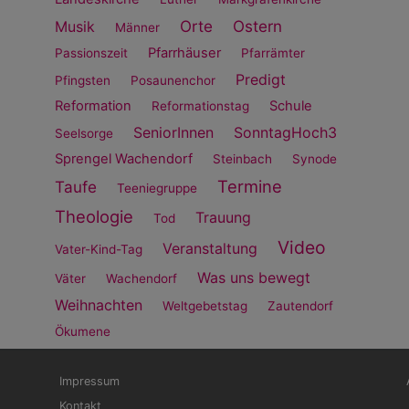
Orte
Ostern
Musik
Männer
Pfarrhäuser
Passionszeit
Pfarrämter
Predigt
Pfingsten
Posaunenchor
Reformation
Schule
Reformationstag
SeniorInnen
SonntagHoch3
Seelsorge
Sprengel Wachendorf
Steinbach
Synode
Termine
Taufe
Teeniegruppe
Theologie
Trauung
Tod
Video
Veranstaltung
Vater-Kind-Tag
Was uns bewegt
Väter
Wachendorf
Weihnachten
Weltgebetstag
Zautendorf
Ökumene
Fußbereichsmenü
Be
Impressum
Kontakt