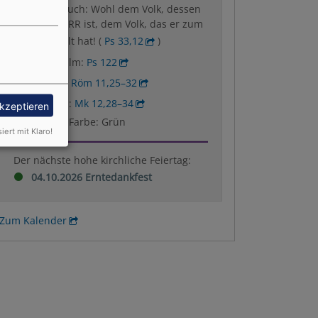
Wochenspruch: Wohl dem Volk, dessen
Gott der HERR ist, dem Volk, das er zum
Erbe erwählt hat! (
Ps 33,12
)
Wochenpsalm:
Ps 122
Predigttext:
Röm 11,25–32
Evangelium:
Mk 12,28–34
akzeptieren
Liturgische Farbe: Grün
siert mit Klaro!
Der nächste hohe kirchliche Feiertag:
04.10.2026 Erntedankfest
Zum Kalender