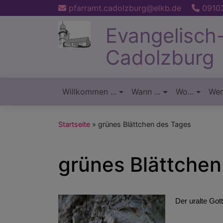
Direkt
pfarramt.cadolzburg@elkb.de
09103
zum
Evangelisch
Inhalt
Cadolzburg
Willkommen ...
Wann ...
Wo...
Wer.
Hauptnavigation
Startseite
grünes Blättchen des Tages
grünes Blättchen
Der uralte Got