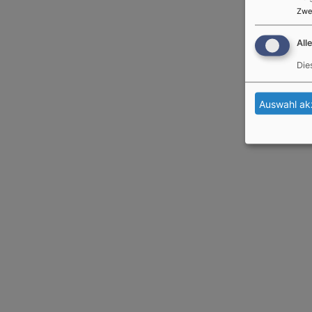
Zwe
All
Die
Auswahl ak