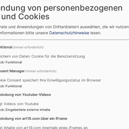
ndung von personenbezogenen
Mo
Di
Mi
Do
Fr
Sa
So
 und Cookies
1
2
enste und Anwendungen von Drittanbietern auswählen, die wir nutze
3
4
5
6
7
8
9
Informationen bitte unsere
Datenschutzhinweise
lesen.
10
11
12
13
14
15
16
17
18
19
20
21
22
23
ktional
(immer erforderlich)
24
25
26
27
28
29
30
ichern von Daten: Cookie für die Benutzersitzung
ck
:
Funktional
31
sent Manager
(immer erforderlich)
S
Schlagworte
kie Consent speichert Ihre Einwilligungsstatus im Browser
ck
:
Funktional
5-10 Minuten Theologie
Abendmahl
bindung von Youtube-Videos
Andacht
Advent
Anmeldung
gt Videos von Youtube
Audio
Ansprechpartner/innen
ck
:
Eingebettete externe Inhalte
Aufmerk-Stelen
bindung von art19.com über ein iFrame
aus dem Gemeindeblatt
Bild und Text
gt Inhalte von art19.com innerhalb eines iFrames an.
Bestattung
Cadolzburg