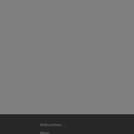
Hauptnavigation
Willkommen ...
Wann ...