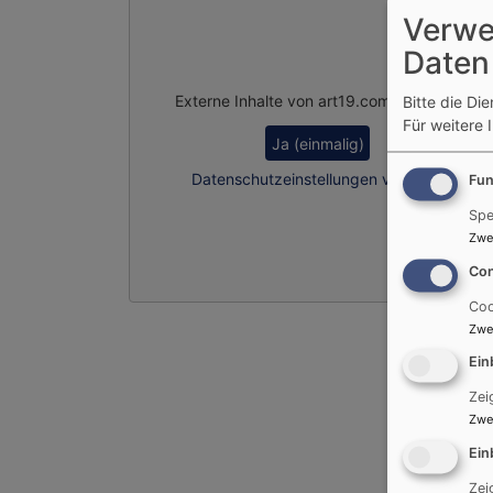
Verwe
Daten
Externe Inhalte von art19.com anzeigen?
Bitte die Di
Für weitere 
Ja (einmalig)
Datenschutzeinstellungen verwalten
Fun
Spe
Zwe
Con
Coo
Zwe
Ein
Zei
Zwe
Ein
Zei