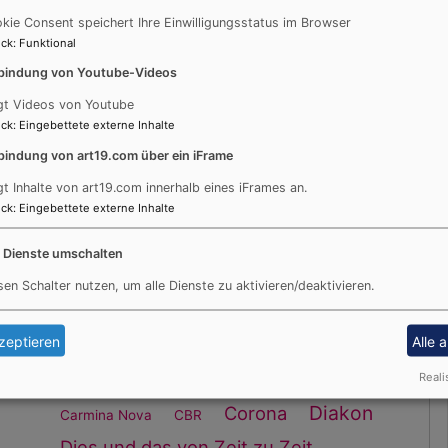
kie Consent speichert Ihre Einwilligungsstatus im Browser
3
4
5
6
7
8
9
ck
:
Funktional
10
11
12
13
14
15
16
bindung von Youtube-Videos
17
18
19
20
21
22
23
gt Videos von Youtube
24
25
26
27
28
29
30
ck
:
Eingebettete externe Inhalte
31
bindung von art19.com über ein iFrame
gt Inhalte von art19.com innerhalb eines iFrames an.
S
Schlagworte
ck
:
Eingebettete externe Inhalte
5-10 Minuten Theologie
Abendmahl
e Dienste umschalten
Andacht
Advent
sen Schalter nutzen, um alle Dienste zu aktivieren/deaktivieren.
Anmeldung
Audio
Ansprechpartner/innen
zeptieren
Alle 
Aufmerk-Stelen
aus dem Gemeindeblatt
Bild und Text
Reali
Bestattung
Cadolzburg
Diakon
Corona
Carmina Nova
CBR
Dies und das von Zeit zu Zeit