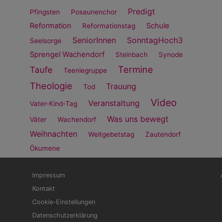
Predigt
Pfingsten
Posaunenchor
Reformation
Schule
Reformationstag
SeniorInnen
SonntagHoch3
Seelsorge
Sprengel Wachendorf
Steinbach
Synode
Termine
Taufe
Teeniegruppe
Theologie
Trauung
Tod
Video
Veranstaltung
Vater-Kind-Tag
Was uns bewegt
Väter
Wachendorf
Weihnachten
Weltgebetstag
Zautendorf
Ökumene
Fußbereichsmenü
Be
Impressum
Kontakt
Cookie-Einstellungen
Datenschutzerklärung