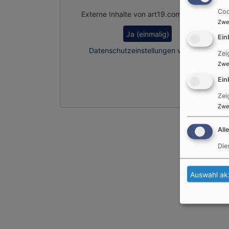
Coo
Externe Inhalte von art19.com anzeigen?
Zwe
Ja (einmalig)
Ein
Datenschutzeinstellungen verwalten
Zei
Zwe
Ein
Zei
Zwe
All
Die
Auswahl ak