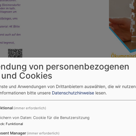
ndung von personenbezogenen
 und Cookies
enste und Anwendungen von Drittanbietern auswählen, die wir nutze
Informationen bitte unsere
Datenschutzhinweise
lesen.
Termine
T
ktional
(immer erforderlich)
August
2026
ichern von Daten: Cookie für die Benutzersitzung
ck
:
Funktional
Mo
Di
Mi
Do
Fr
Sa
So
sent Manager
(immer erforderlich)
1
2