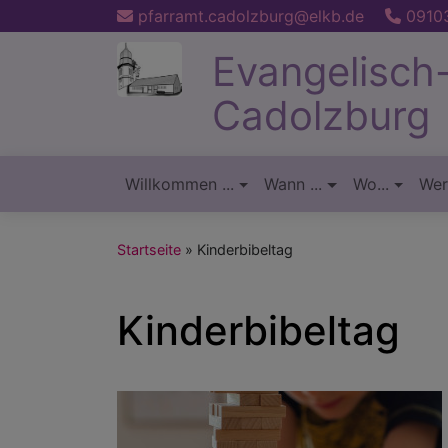
Direkt
pfarramt.cadolzburg@elkb.de
09103
zum
Evangelisch
Inhalt
Cadolzburg
Willkommen ...
Wann ...
Wo...
Wer.
Hauptnavigation
Startseite
Kinderbibeltag
Kinderbibeltag