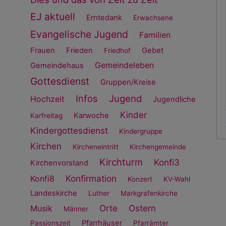
EJ aktuell
Erntedank
Erwachsene
Evangelische Jugend
Familien
Frauen
Frieden
Gebet
Friedhof
Gemeindeleben
Gemeindehaus
Gottesdienst
Gruppen/Kreise
Infos
Jugend
Hochzeit
Jugendliche
Kinder
Karwoche
Karfreitag
Kindergottesdienst
Kindergruppe
Kirchen
Kircheneintritt
Kirchengemeinde
Kirchturm
Konfi3
Kirchenvorstand
Konfirmation
Konfi8
Konzert
KV-Wahl
Landeskirche
Luther
Markgrafenkirche
Orte
Ostern
Musik
Männer
Pfarrhäuser
Passionszeit
Pfarrämter