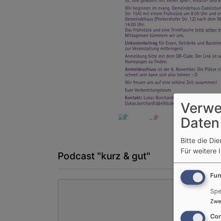
Verwe
Daten
Bitte die Di
Für weitere 
Podcast "kurz & gut"
Fun
Spe
Zwe
Con