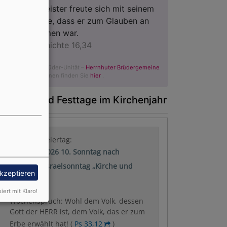
Der Kerkermeister freute sich mit seinem
ganzen Hause, dass er zum Glauben an
Gott gekommen war.
Apostelgeschichte 16,34
© Evangelische Brüder-Unität –
Herrnhuter Brüdergemeine
Weitere Informationen finden Sie
hier
.
onntage und Festtage im Kirchenjahr
Nächster Feiertag:
09.08.2026 10. Sonntag nach
Trinitatis: Israelsonntag „Kirche und
akzeptieren
Israel“
siert mit Klaro!
Wochenspruch: Wohl dem Volk, dessen
Gott der HERR ist, dem Volk, das er zum
Erbe erwählt hat! (
Ps 33,12
)