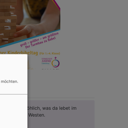
n möchten.
ageslosung
Du machst fröhlich, was da lebet im
Osten wie im Westen.
Psalm 65,9