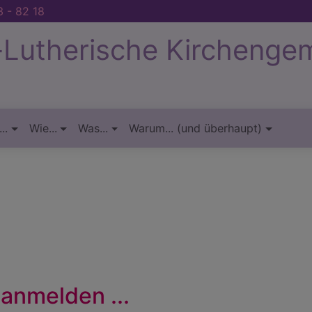
 - 82 18
-Lutherische Kirchenge
..
Wie...
Was...
Warum... (und überhaupt)
 anmelden ...