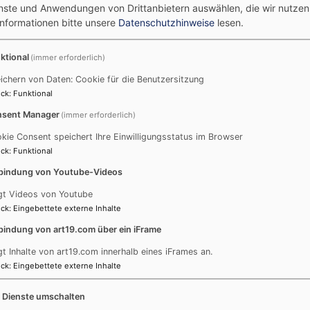
enste und Anwendungen von Drittanbietern auswählen, die wir nutze
24
25
26
27
28
29
30
Informationen bitte unsere
Datenschutzhinweise
lesen.
31
ktional
(immer erforderlich)
S
Schlagworte
ichern von Daten: Cookie für die Benutzersitzung
ck
:
Funktional
5-10 Minuten Theologie
Abendmahl
sent Manager
(immer erforderlich)
Andacht
Advent
Anmeldung
kie Consent speichert Ihre Einwilligungsstatus im Browser
Audio
Ansprechpartner/innen
ck
:
Funktional
Aufmerk-Stelen
bindung von Youtube-Videos
aus dem Gemeindeblatt
Bild und Text
gt Videos von Youtube
Bestattung
Cadolzburg
ck
:
Eingebettete externe Inhalte
Diakon
Corona
Carmina Nova
CBR
bindung von art19.com über ein iFrame
Dies und das von Zeit zu Zeit
gt Inhalte von art19.com innerhalb eines iFrames an.
EJ aktuell
ck
:
Eingebettete externe Inhalte
Erntedank
Erwachsene
Evangelische Jugend
Familien
e Dienste umschalten