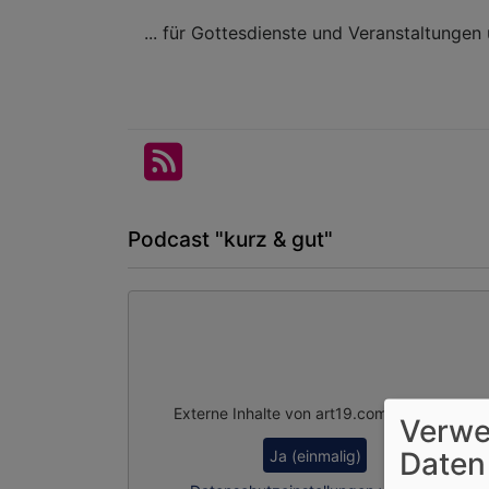
... für Gottesdienste und Veranstaltungen
Podcast "kurz & gut"
Externe Inhalte von art19.com anzeigen?
Verwe
Daten
Ja (einmalig)