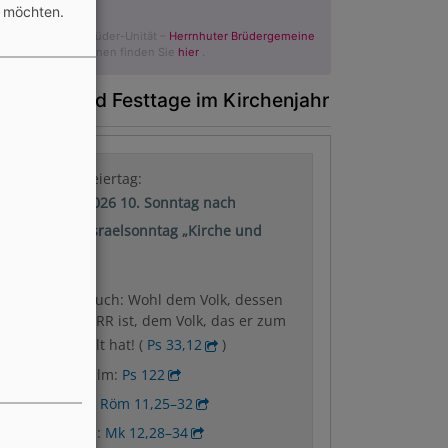
n möchten.
© Evangelische Brüder-Unität –
Herrnhuter Brüdergemeine
Weitere Informationen finden Sie
hier
.
onntage und Festtage im Kirchenjahr
Nächster Feiertag:
09.08.2026 10. Sonntag nach
Trinitatis: Israelsonntag „Kirche und
Israel“
Wochenspruch: Wohl dem Volk, dessen
Gott der HERR ist, dem Volk, das er zum
Erbe erwählt hat! (
Ps 33,12
)
Wochenpsalm:
Ps 122
Predigttext:
Röm 11,25–32
Evangelium:
Mk 12,28–34