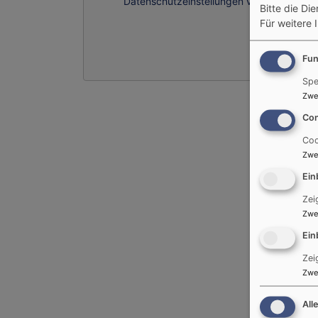
Datenschutzeinstellungen verwalten
Bitte die Di
Für weitere 
Fun
Spe
Zwe
Con
Coo
Zwe
Ein
Zei
Zwe
Ein
Zei
Zwe
All