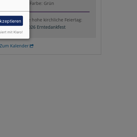
Liturgische Farbe: Grün
Der nächste hohe kirchliche Feiertag:
akzeptieren
04.10.2026 Erntedankfest
siert mit Klaro!
Zum Kalender