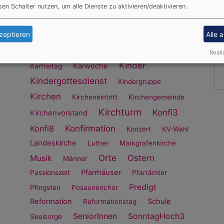
Frauen
Frieden
Gebet
Friedhof
sen Schalter nutzen, um alle Dienste zu aktivieren/deaktivieren.
Gemeindeleben
Gemeindehaus
Gottesdienst
Gruppen/Kreise
zeptieren
Alle 
Infos
Jugend
Hochzeit
Jugendliche
Reali
Kinder
Karwoche
Karfreitag
Kindergottesdienst
Kindergruppe
Kirchen
Kircheneintritt
Kirchengemeinde
Kirchturm
Konfi3
Kirchenvorstand
Konfirmation
Konfi8
Konzert
KV-Wahl
Landeskirche
Luther
Markgrafenkirche
Orte
Ostern
Musik
Männer
Pfarrhäuser
Passionszeit
Pfarrämter
Predigt
Pfingsten
Posaunenchor
Reformation
Schule
Reformationstag
SeniorInnen
SonntagHoch3
Seelsorge