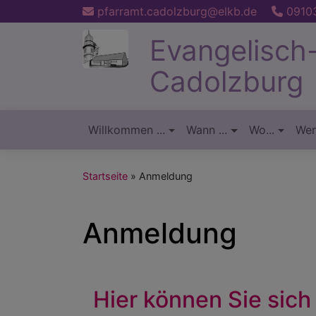
Direkt
pfarramt.cadolzburg@elkb.de
09103
zum
Evangelisch
Inhalt
Cadolzburg
Willkommen ...
Wann ...
Wo...
Wer.
Hauptnavigation
Startseite
Anmeldung
Anmeldung
Hier können Sie sich