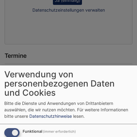
Ja (einmalig)
Datenschutzeinstellungen verwalten
Termine
Verwendung von
August
2026
personenbezogenen Daten
Mo
Di
Mi
Do
Fr
Sa
So
und Cookies
1
2
Bitte die Dienste und Anwendungen von Drittanbietern
3
4
5
6
7
8
9
auswählen, die wir nutzen möchten.
Für weitere Informationen
10
11
12
13
14
15
16
bitte unsere
Datenschutzhinweise
lesen.
17
18
19
20
21
22
23
Funktional
(immer erforderlich)
24
25
26
27
28
29
30