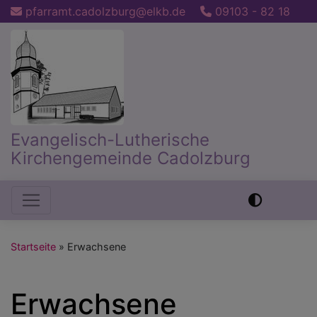
Direkt
pfarramt.cadolzburg@elkb.de
09103 - 82 18
zum
Inhalt
Evangelisch-Lutherische
Kirchengemeinde Cadolzburg
Hauptnavigation
Startseite
Erwachsene
Erwachsene