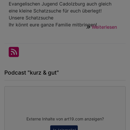
Evangelischen Jugend Cadolzburg auch gleich
eine kleine Schatzsuche für euch überlegt!
Unsere Schatzsuche
Ihr könnt eure ganze Familie mitbringen!
Weiterlesen
über
(Coro
Famil
Schat
in
Cadol
(Evan
Podcast "kurz & gut"
Juge
Cadol
Externe Inhalte von art19.com anzeigen?