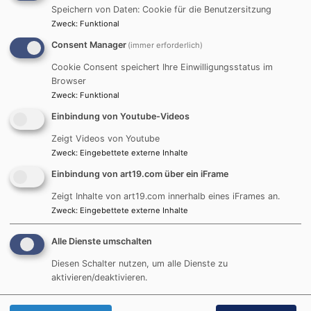
Speichern von Daten: Cookie für die Benutzersitzung
31
Zweck
:
Funktional
Schlagworte
Consent Manager
(immer erforderlich)
Cookie Consent speichert Ihre Einwilligungsstatus im
5-10 Minuten Theologie
Browser
Advent
Abendmahl
Zweck
:
Funktional
Andacht
Ansprechpartner/innen
Anmeldung
Einbindung von Youtube-Videos
Audio
Aufmerk-Stelen
aus dem Gemeindeblatt
Zeigt Videos von Youtube
Bild und Text
Bestattung
Cadolzburg
Zweck
:
Eingebettete externe Inhalte
Diakon
Corona
Carmina Nova
CBR
Einbindung von art19.com über ein iFrame
EJ aktuell
Dies und das von Zeit zu Zeit
Zeigt Inhalte von art19.com innerhalb eines iFrames an.
Zweck
:
Eingebettete externe Inhalte
Evangelische Jugend
Erntedank
Erwachsene
Alle Dienste umschalten
Familien
Frauen
Frieden
Gebet
Friedhof
Gottesdienst
Diesen Schalter nutzen, um alle Dienste zu
Gemeindeleben
Gemeindehaus
aktivieren/deaktivieren.
Infos
Jugend
Hochzeit
Gruppen/Kreise