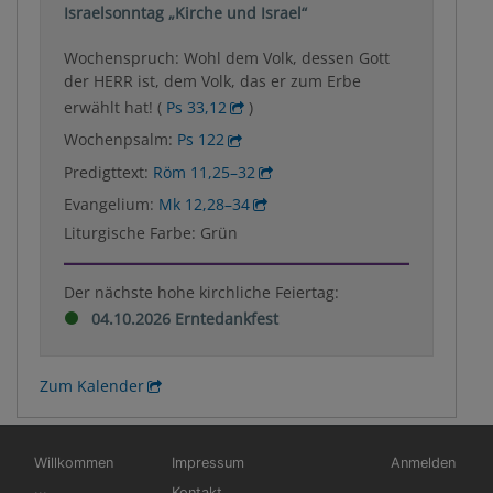
Israelsonntag „Kirche und Israel“
Wochenspruch: Wohl dem Volk, dessen Gott
der HERR ist, dem Volk, das er zum Erbe
erwählt hat! (
Ps 33,12
)
Wochenpsalm:
Ps 122
Predigttext:
Röm 11,25–32
Evangelium:
Mk 12,28–34
Liturgische Farbe: Grün
Der nächste hohe kirchliche Feiertag:
04.10.2026 Erntedankfest
Zum Kalender
Hauptnavigation
Fußbereichsmenü
Benutzermen
Willkommen
Impressum
Anmelden
...
Kontakt