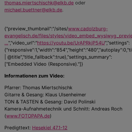
thomas.miertschischk@elkb.de
oder
michael.buettner@elkb.de
.
{"preview_thumbnail":"/sites/
www.cadolzburg-
evangelisch.de/files/styles/video_embed_wysiwyg_previ
…
","video_url":"
https://youtu.be/UrAPRkjP54U
","settings":
{"responsive":1,"width":"854","height":"480","autoplay":0,"
| @title","title_fallback":true},"settings_summary":
["Embedded Video (Responsive)."]}
Informationen zum Video:
Pfarrer: Thomas Miertschischk
Gitarre & Gesang: Klaus Ulsenheimer
TON & TASTEN & Gesang: David Polinski
Kamera-Aufnahmetechnik und Schnitt: Andreas Roch
(
www.FOTOPAPA.de
)
Predigttext:
Hesekiel 47,1-12