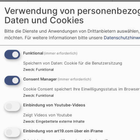
31
Verwendung von personenbezo
Daten und Cookies
Schlagworte
Bitte die Dienste und Anwendungen von Drittanbietern auswählen,
5-10 Minuten Theologie
Advent
Abendmahl
möchten.
Für weitere Informationen bitte unsere
Datenschutzhinw
Andacht
Ansprechpartner/innen
Anmeldung
Funktional
Audio
Aufmerk-Stelen
(immer erforderlich)
aus dem Gemeindeblatt
Bild und Text
Speichern von Daten: Cookie für die Benutzersitzung
Bestattung
Cadolzburg
Zweck
:
Funktional
Diakon
Corona
Carmina Nova
CBR
Consent Manager
(immer erforderlich)
EJ aktuell
Dies und das von Zeit zu Zeit
Cookie Consent speichert Ihre Einwilligungsstatus im Browser
Evangelische Jugend
Zweck
:
Funktional
Erntedank
Erwachsene
Einbindung von Youtube-Videos
Familien
Frauen
Frieden
Gebet
Friedhof
Zeigt Videos von Youtube
Gottesdienst
Gemeindeleben
Gemeindehaus
Zweck
:
Eingebettete externe Inhalte
Infos
Jugend
Hochzeit
Gruppen/Kreise
Einbindung von art19.com über ein iFrame
Kinder
Jugendliche
Karwoche
Karfreitag