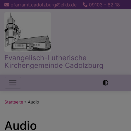
Direkt
pfarramt.cadolzburg@elkb.de
09103 - 82 18
zum
Inhalt
Evangelisch-Lutherische
Kirchengemeinde Cadolzburg
Hauptnavigation
Startseite
Audio
Audio