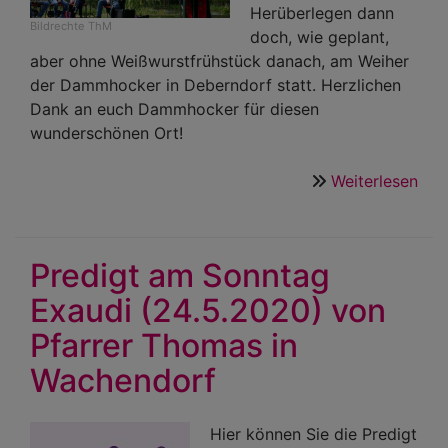
Herüberlegen dann
Bildrechte
ThM
doch, wie geplant,
aber ohne Weißwurstfrühstück danach, am Weiher
der Dammhocker in Deberndorf statt. Herzlichen
Dank an euch Dammhocker für diesen
wunderschönen Ort!
Weiterlesen
übe
Der
Pfi
am
Predigt am Sonntag
Wei
Exaudi (24.5.2020) von
der
Da
Pfarrer Thomas in
in
Wachendorf
Deb
zu
Nac
Hier können Sie die Predigt