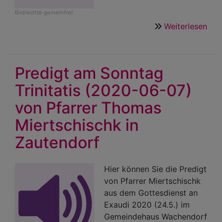
Bildrechte
gemeinfrei
Weiterlesen
übe
Pre
vo
28.
Predigt am Sonntag
Jun
Trinitatis (2020-06-07)
202
von
von Pfarrer Thomas
Pfr.
Miertschischk in
Mie
zu
Zautendorf
Nac
Hier können Sie die Predigt
von Pfarrer Miertschischk
aus dem Gottesdienst an
Exaudi 2020 (24.5.) im
Gemeindehaus Wachendorf