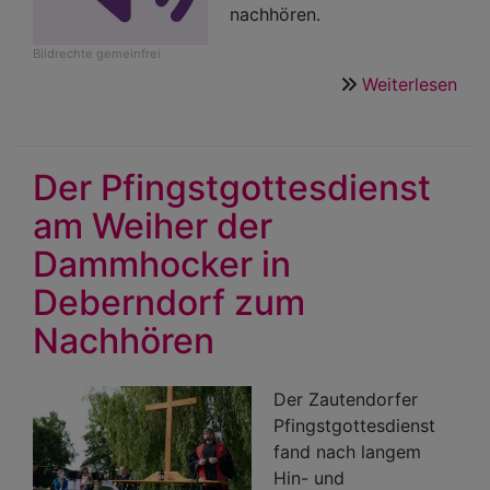
nachhören.
Bildrechte
gemeinfrei
Weiterlesen
übe
Pre
am
Son
Der Pfingstgottesdienst
Trin
am Weiher der
(20
06-
Dammhocker in
07)
Deberndorf zum
von
Pfar
Nachhören
Tho
Mie
Der Zautendorfer
in
Pfingstgottesdienst
Zau
fand nach langem
Hin- und