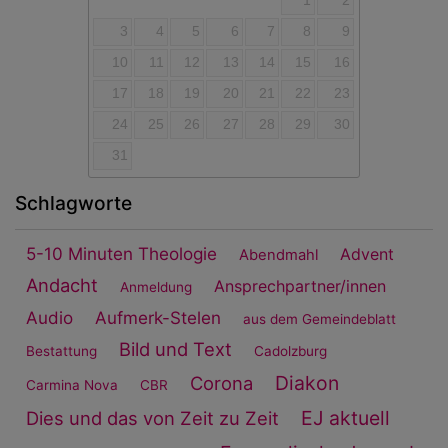
1
2
3
4
5
6
7
8
9
10
11
12
13
14
15
16
17
18
19
20
21
22
23
24
25
26
27
28
29
30
31
Schlagworte
5-10 Minuten Theologie
Advent
Abendmahl
Andacht
Ansprechpartner/innen
Anmeldung
Audio
Aufmerk-Stelen
aus dem Gemeindeblatt
Bild und Text
Bestattung
Cadolzburg
Diakon
Corona
Carmina Nova
CBR
EJ aktuell
Dies und das von Zeit zu Zeit