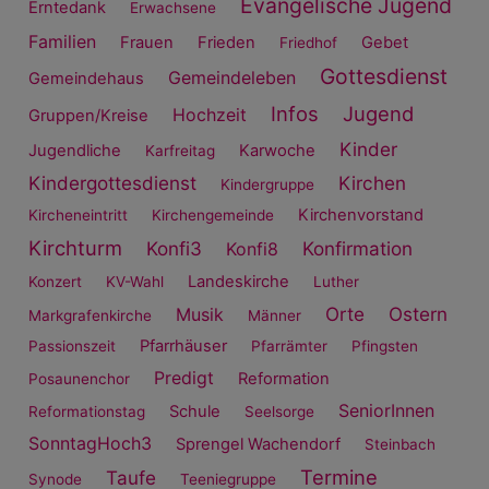
Evangelische Jugend
Erntedank
Erwachsene
Familien
Frauen
Frieden
Gebet
Friedhof
Gottesdienst
Gemeindeleben
Gemeindehaus
Infos
Jugend
Hochzeit
Gruppen/Kreise
Kinder
Jugendliche
Karwoche
Karfreitag
Kindergottesdienst
Kirchen
Kindergruppe
Kirchenvorstand
Kircheneintritt
Kirchengemeinde
Kirchturm
Konfi3
Konfirmation
Konfi8
Landeskirche
Konzert
KV-Wahl
Luther
Orte
Ostern
Musik
Markgrafenkirche
Männer
Pfarrhäuser
Passionszeit
Pfarrämter
Pfingsten
Predigt
Reformation
Posaunenchor
SeniorInnen
Schule
Reformationstag
Seelsorge
SonntagHoch3
Sprengel Wachendorf
Steinbach
Termine
Taufe
Synode
Teeniegruppe