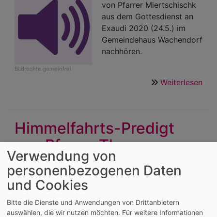
von Pfarrer Miertschischk
aus dem Gottesdienst an
Exaudi 2020 (24.5.) im
Gemeindehaus Wachendorf
nachhören.
Bildrechte
gemeinfrei
Weiterlesen
übe
Pre
am
Son
Himmelfahrts-Predigt
Exa
von Pfarrer Thomas
(24
von
Verwendung von
(Miertschischk) zum
Pfar
personenbezogenen Daten
Nachhören
Tho
und Cookies
in
Wac
Bitte die Dienste und Anwendungen von Drittanbietern
Hier können Sie die Predigt
auswählen, die wir nutzen möchten.
Für weitere Informationen
von Pfarrer Miertschischk