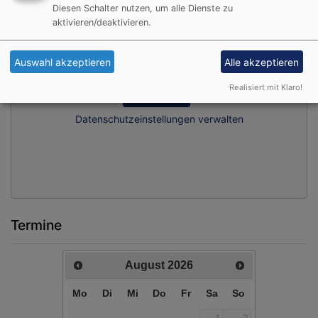
Diesen Schalter nutzen, um alle Dienste zu
aktivieren/deaktivieren.
Auswahl akzeptieren
Alle akzeptieren
Externe Inhalte von art19.com anzeigen?
Realisiert mit Klaro!
Ja (einmalig)
Datenschutzeinstellungen verwalten
Termine
August
2026
Mo
Di
Mi
Do
Fr
Sa
So