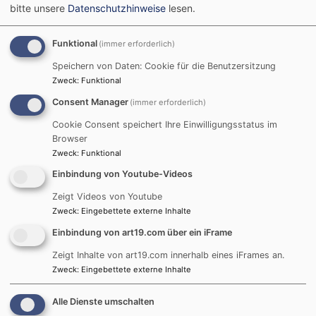
bitte unsere
Datenschutzhinweise
lesen.
aus dem Gottesdienst an
Christi Himmelfahrt 2020
Funktional
(immer erforderlich)
in der Markgrafenkirche
nachhören.
Speichern von Daten: Cookie für die Benutzersitzung
Zweck
:
Funktional
Bildrechte
gemeinfrei
Consent Manager
(immer erforderlich)
Weiterlesen
übe
Cookie Consent speichert Ihre Einwilligungsstatus im
Him
Browser
Pre
Zweck
:
Funktional
von
Seitennummerierung
Einbindung von Youtube-Videos
First
« Anfang
Vorherige
‹‹
Seite
1
Aktuelle
2
Pfar
page
Seite
Seite
Tho
Zeigt Videos von Youtube
Zweck
:
Eingebettete externe Inhalte
(Mi
zu
Einbindung von art19.com über ein iFrame
Nac
Zeigt Inhalte von art19.com innerhalb eines iFrames an.
Podcast "kurz & gut"
Zweck
:
Eingebettete externe Inhalte
Alle Dienste umschalten